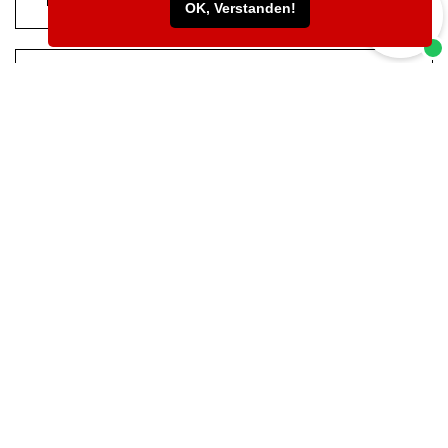
OK, Verstanden!
KAPITALDIENST = ANNUITÄT
KAUTION
KFZ-ABSTELLPLATZ
KLEINUNTER­NEHMER
KÜNDIGUNG
MIETVERHÄLTNIS