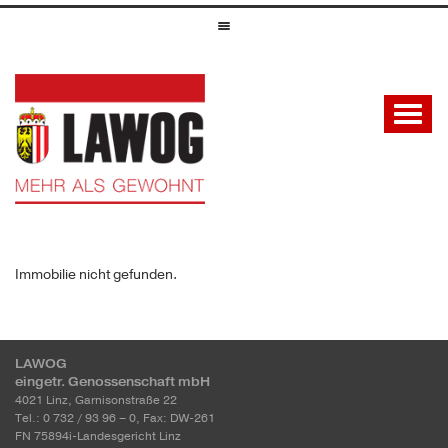
Immobilie nicht gefunden.
LAWOG
eingetr. Genossenschaft mbH
4021 Linz, Garnisonstraße 22
Tel.: 0 732 / 93 96 – 0, Fax: DW-261
FN 75894i-Landesgericht Linz