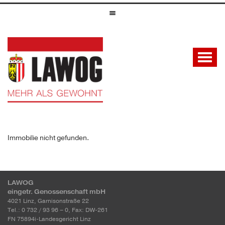
Immobilie nicht gefunden.
LAWOG
eingetr. Genossenschaft mbH
4021 Linz, Garnisonstraße 22
Tel.: 0 732 / 93 96 – 0, Fax: DW-261
FN 75894i-Landesgericht Linz