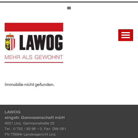
Immobilie nicht gefunden.
LAWOG
eingetr. Genossenschaft mbH
4021 Linz, Garnisonstraße 22
Tel.: 0 732 / 93 96 – 0, Fax: DW-261
FN 75894i-Landesgericht Linz