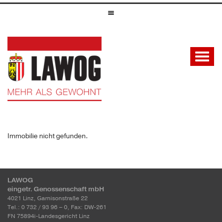
Immobilie nicht gefunden.
LAWOG
eingetr. Genossenschaft mbH
4021 Linz, Garnisonstraße 22
Tel.: 0 732 / 93 96 – 0, Fax: DW-261
FN 75894i-Landesgericht Linz