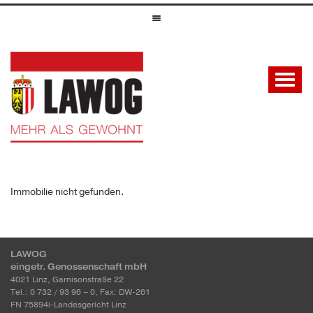
Immobilie nicht gefunden.
LAWOG
eingetr. Genossenschaft mbH
4021 Linz, Garnisonstraße 22
Tel.: 0 732 / 93 96 – 0, Fax: DW-261
FN 75894i-Landesgericht Linz